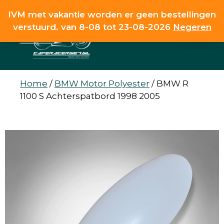
Ga
IVM met vakantie worden er geen bestellingen
naar
verstuurd. van 8-08 tot 23-08-2026
Negeren
de
MENU
inhoud
Home
/
BMW Motor Polyester
/
BMW R
1100 S Achterspatbord 1998 2005