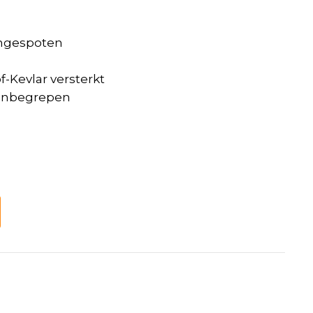
ongespoten
-Kevlar versterkt
t inbegrepen