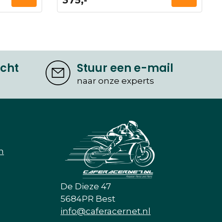
375,-
icht
Stuur een e-mail
naar onze experts
n
De Dieze 47
5684PR Best
info@caferacernet.nl