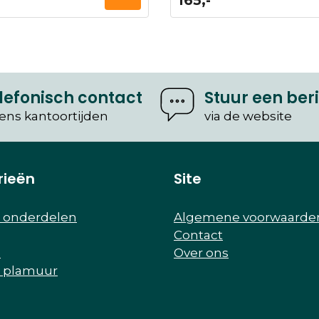
165,-
lefonisch contact
Stuur een ber
dens kantoortijden
via de website
rieën
Site
r onderdelen
Algemene voorwaarde
Contact
e
Over ons
r plamuur