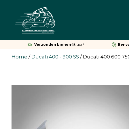
Ga
naar
de
inhoud
Verzonden binnen
48 uur*
Eenv
Home
/
Ducati 400 - 900 SS
/
Ducati 400 600 75