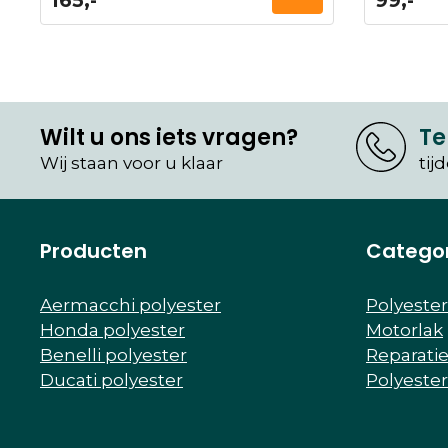
165,-
99,-
Wilt u ons iets vragen?
Te
Wij staan voor u klaar
tij
Producten
Catego
Aermacchi polyester
Polyeste
Honda polyester
Motorlak
Benelli polyester
Reparati
Ducati polyester
Polyeste