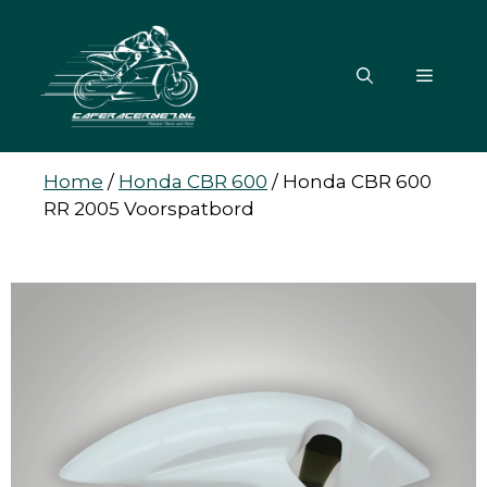
Ga
naar
de
MENU
inhoud
Home
/
Honda CBR 600
/
Honda CBR 600
RR 2005 Voorspatbord