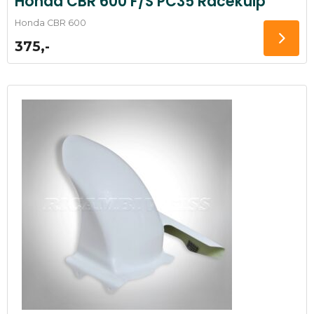
Honda CBR 600 F/S PC35 Racekuip
Honda CBR 600
375,-