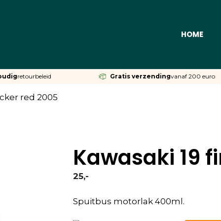
HOME
oudig
retourbeleid
Gratis verzending
vanaf 200 euro
acker red 2005
Kawasaki 19 fi
25,-
Spuitbus motorlak 400ml.