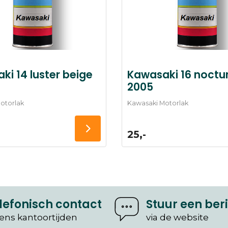
ki 14 luster beige
Kawasaki 16 noctur
2005
otorlak
Kawasaki Motorlak
25,-
lefonisch contact
Stuur een ber
dens kantoortijden
via de website