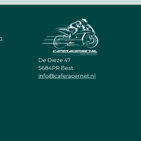
n
De Dieze 47
5684PR Best
info@caferacernet.nl