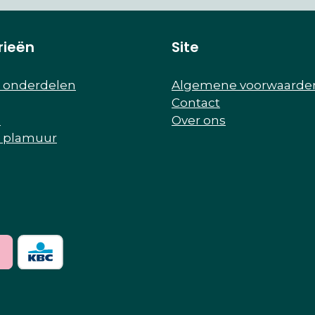
rieën
Site
r onderdelen
Algemene voorwaarde
Contact
e
Over ons
r plamuur