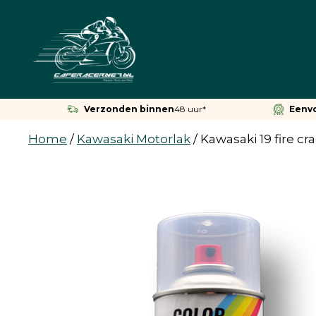
Ga
naar
de
inhoud
Verzonden binnen
48 uur*
Eenv
Home
/
Kawasaki Motorlak
/
Kawasaki 19 fire cr