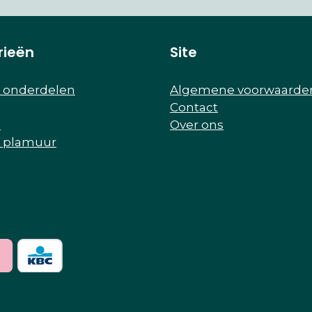
rieën
Site
r onderdelen
Algemene voorwaarde
Contact
e
Over ons
r plamuur