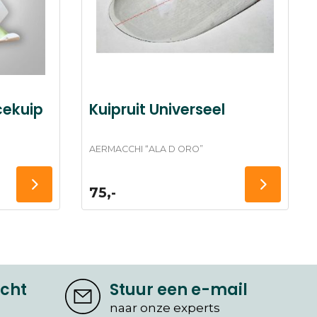
cekuip
Kuipruit Universeel
AERMACCHI “ALA D ORO”
75,-
icht
Stuur een e-mail
naar onze experts