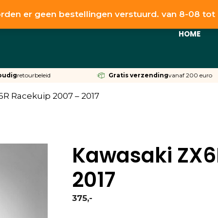
rden er geen bestellingen verstuurd. van 8-08 to
HOME
oudig
retourbeleid
Gratis verzending
vanaf 200 euro
6R Racekuip 2007 – 2017
Kawasaki ZX6
2017
375,-