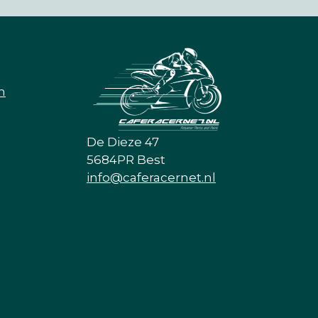
n
De Dieze 47
5684PR Best
info@caferacernet.nl