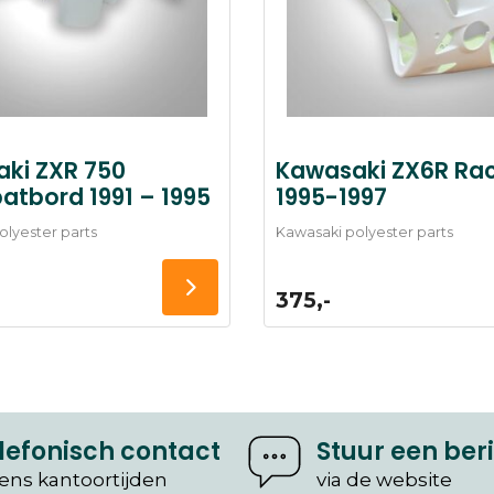
ki ZXR 750
Kawasaki ZX6R Ra
atbord 1991 – 1995
1995-1997
olyester parts
Kawasaki polyester parts
375,-
lefonisch contact
Stuur een ber
dens kantoortijden
via de website