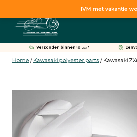
Ga
IVM met vakantie wo
naar
de
inhoud
Verzonden binnen
48 uur*
Eenv
Home
/
Kawasaki polyester parts
/
Kawasaki ZX