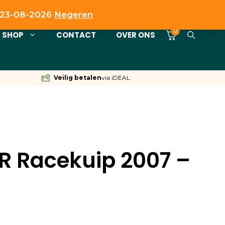
t 23-08-2026
Negeren
0
SHOP
CONTACT
OVER ONS
Veilig betalen
via iDEAL
R Racekuip 2007 –