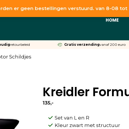
rden er geen bestellingen verstuurd. van 8-08 to
HOME
oudig
retourbeleid
Gratis verzending
vanaf 200 euro
tor Schildjes
Kreidler Formu
135,-
Set van L en R
Kleur zwart met structuur