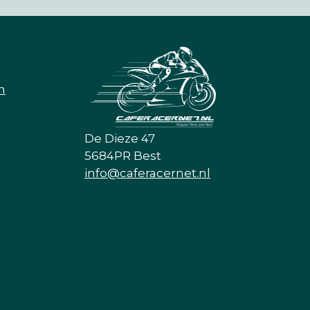
n
De Dieze 47
5684PR Best
info@caferacernet.nl