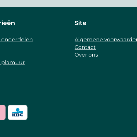
rieën
Site
r onderdelen
Algemene voorwaarde
Contact
e
Over ons
r plamuur