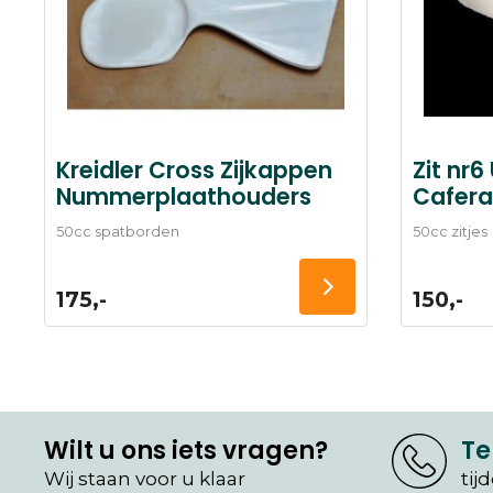
Kreidler Cross Zijkappen
Zit nr6
Nummerplaathouders
Cafera
50cc spatborden
50cc zitjes
175,-
150,-
Wilt u ons iets vragen?
Te
Wij staan voor u klaar
tij