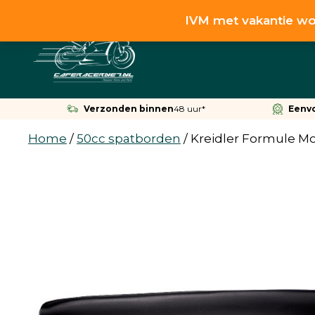
Ga
IVM met vakantie wo
naar
de
inhoud
Verzonden binnen
48 uur*
Eenv
Home
/
50cc spatborden
/
Kreidler Formule Mo