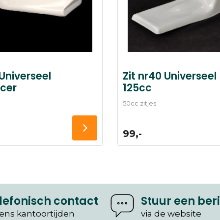
 Universeel
Zit nr40 Universeel
cer
125cc
50cc zitjes
99,-
lefonisch contact
Stuur een ber
dens kantoortijden
via de website