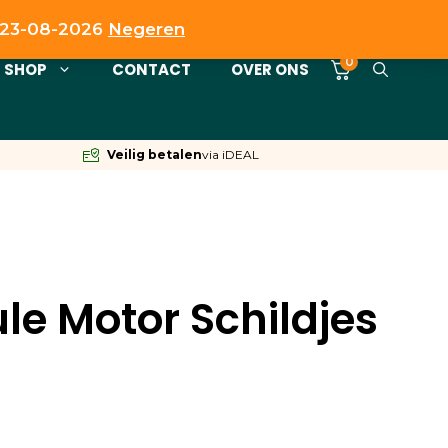
t 23-08-2026
Negeren
0
SHOP
CONTACT
OVER ONS
Veilig betalen
via iDEAL
le Motor Schildjes