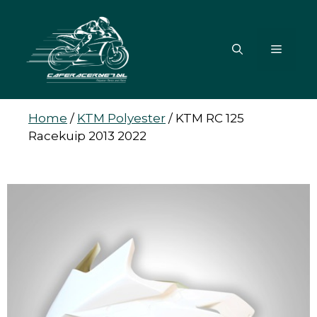
Ga
naar
de
MENU
inhoud
Home
/
KTM Polyester
/
KTM RC 125
Racekuip 2013 2022