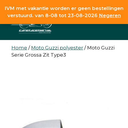
Ga
IVM met vakantie worden er geen bestellingen
naar
verstuurd. van 8-08 tot 23-08-2026
Negeren
de
MENU
inhoud
Home
/
Moto Guzzi polyester
/
Moto Guzzi
Serie Grossa Zit Type3