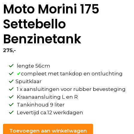
Moto Morini 175
Settebello
Benzinetank
275,-
lengte 56cm
✔
compleet met tankdop en ontluchting
Spuitklaar
1
x aansluitingen voor rubber bevesteging
Kraanaansluiting L en R
Tankinhoud 9 liter
Levertijd ca.12 werkdagen
Toevoegen aan winkelwagen