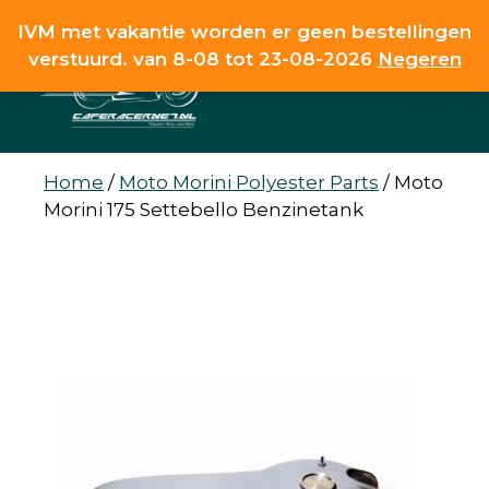
Ga
IVM met vakantie worden er geen bestellingen
naar
verstuurd. van 8-08 tot 23-08-2026
Negeren
de
MENU
inhoud
Home
/
Moto Morini Polyester Parts
/
Moto
Morini 175 Settebello Benzinetank