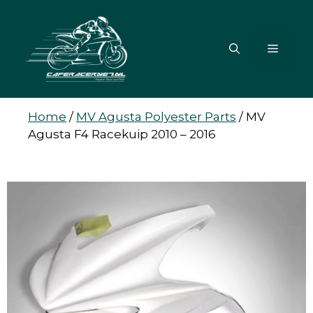
Ga
naar
de
MENU
inhoud
Home
/
MV Agusta Polyester Parts
/
MV
Agusta F4 Racekuip 2010 – 2016