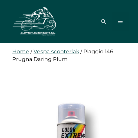
Ga
naar
de
MENU
inhoud
Home
/
Vespa scooterlak
/
Piaggio 146
Prugna Daring Plum