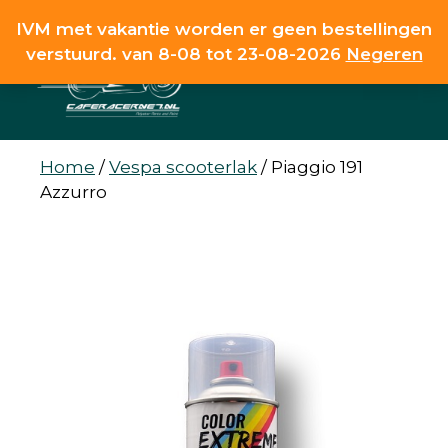
Ga
IVM met vakantie worden er geen bestellingen
naar
verstuurd. van 8-08 tot 23-08-2026
Negeren
de
MENU
inhoud
Home
/
Vespa scooterlak
/
Piaggio 191
Azzurro