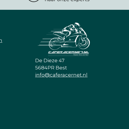
n
De Dieze 47
5684PR Best
info@caferacernet.nl