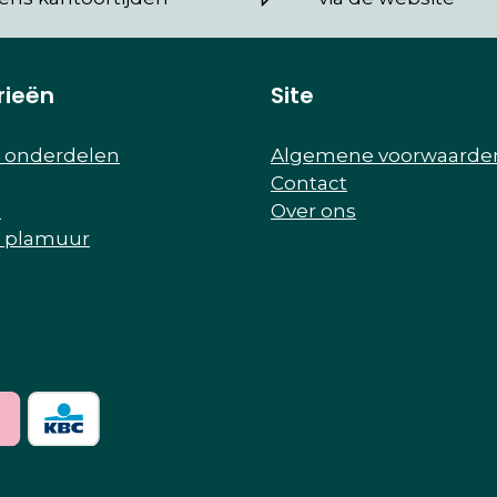
rieën
Site
r onderdelen
Algemene voorwaarde
Contact
e
Over ons
r plamuur