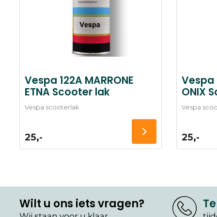
Vespa 122A MARRONE
Vespa
ETNA Scooter lak
ONIX S
Vespa scooterlak
Vespa scoo
25,-
25,-
Wilt u ons iets vragen?
Te
Wij staan voor u klaar
tij