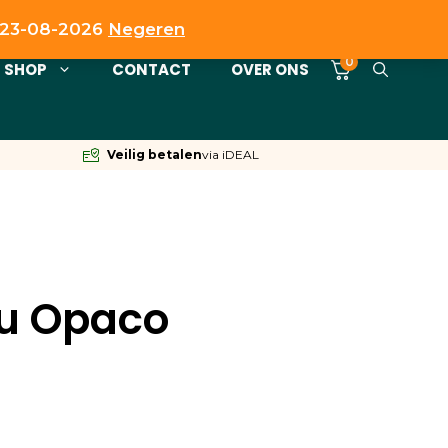
t 23-08-2026
Negeren
0
SHOP
CONTACT
OVER ONS
Veilig betalen
via iDEAL
lu Opaco