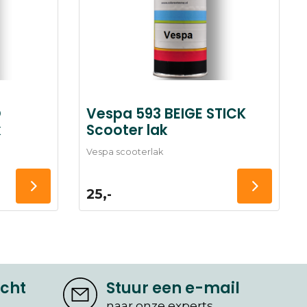
O
Vespa 593 BEIGE STICK
k
Scooter lak
Vespa scooterlak
25,-
icht
Stuur een e-mail
naar onze experts