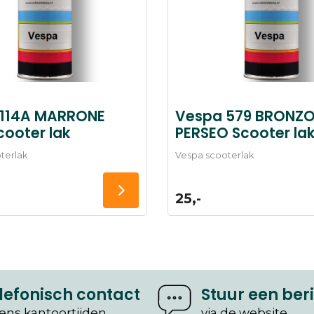
 114A MARRONE
Vespa 579 BRONZ
cooter lak
PERSEO Scooter la
terlak
Vespa scooterlak
25,-
lefonisch contact
Stuur een ber
dens kantoortijden
via de website