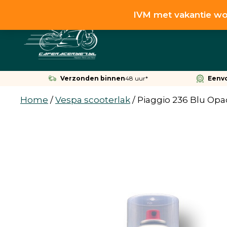
Ga
IVM met vakantie wo
naar
de
inhoud
Verzonden binnen
48 uur*
Eenv
Home
/
Vespa scooterlak
/
Piaggio 236 Blu Opa