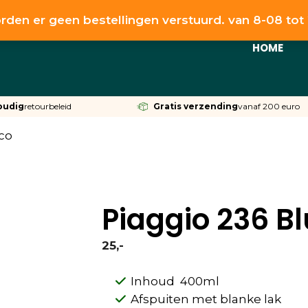
rden er geen bestellingen verstuurd. van 8-08 to
HOME
oudig
retourbeleid
Gratis verzending
vanaf 200 euro
co
Piaggio 236 B
25,-
Inhoud 400ml
Afspuiten met blanke lak