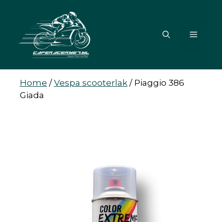
Ga
naar
de
MENU
inhoud
Home
/
Vespa scooterlak
/
Piaggio 386
Giada