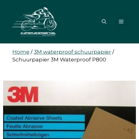
Ga
naar
de
MENU
inhoud
Home
/
3M waterproof schuurpapier
/
Schuurpapier 3M Waterproof P800