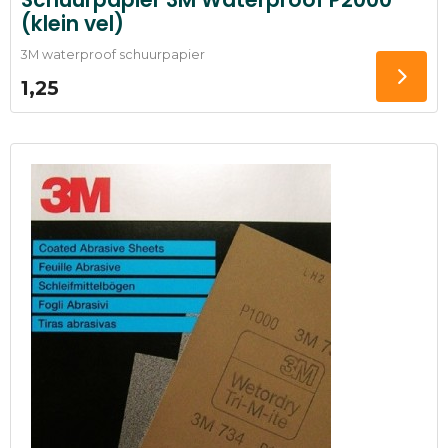
(klein vel)
3M waterproof schuurpapier
1,25