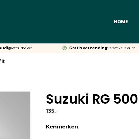
HOME
oudig
retourbeleid
Gratis verzending
vanaf 200 euro
it
Suzuki RG 500 
135,-
Kenmerken
: