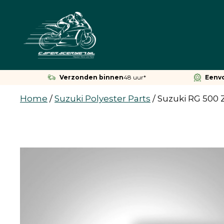
Ga
naar
de
inhoud
Verzonden binnen
48 uur*
Eenv
Home
/
Suzuki Polyester Parts
/
Suzuki RG 500 Z