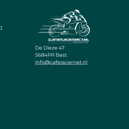
n
De Dieze 47
5684PR Best
info@caferacernet.nl