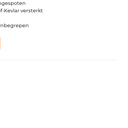
ongespoten
-Kevlar versterkt
t inbegrepen