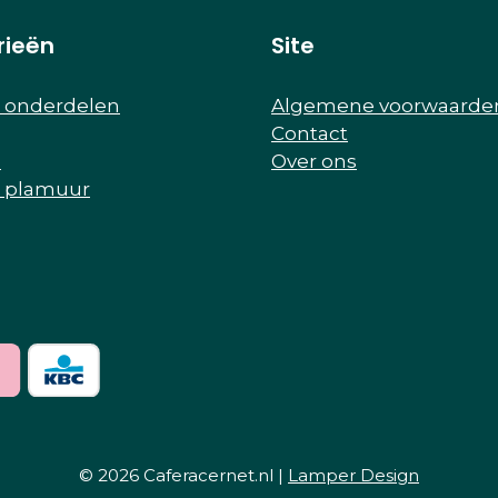
rieën
Site
r onderdelen
Algemene voorwaarde
Contact
e
Over ons
r plamuur
© 2026 Caferacernet.nl |
Lamper Design