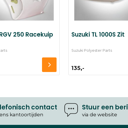
 RGV 250 Racekuip
Suzuki TL 1000S Zit
arts
Suzuki Polyester Parts
135,-
lefonisch contact
Stuur een ber
dens kantoortijden
via de website