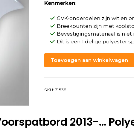
Kenmerken
:
GVK-onderdelen zijn wit en 
Breekpunten zijn met koolstof
Bevestigingsmateriaal is nie
Dit is een 1 delige polyester 
Toevoegen aan winkelwagen
SKU:
31538
oorspatbord 2013-… Poly