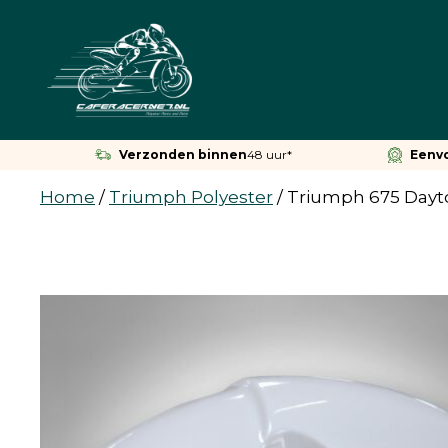
Ga
naar
de
inhoud
Verzonden binnen
48 uur*
Eenv
Home
/
Triumph Polyester
/
Triumph 675 Dayt