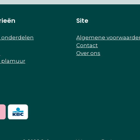
rieën
Site
r onderdelen
Algemene voorwaarde
Contact
e
Over ons
r plamuur