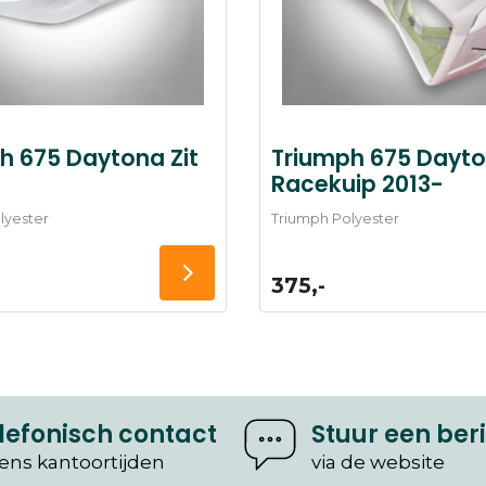
h 675 Daytona Zit
Triumph 675 Dayt
Racekuip 2013-
lyester
Triumph Polyester
375,-
lefonisch contact
Stuur een ber
dens kantoortijden
via de website