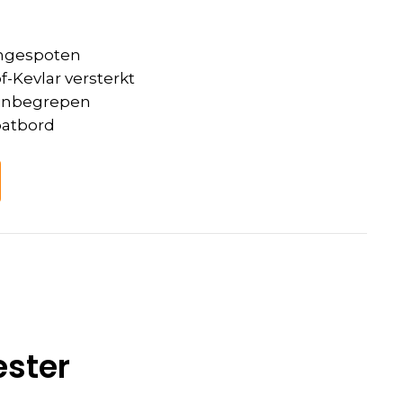
ongespoten
-Kevlar versterkt
t inbegrepen
spatbord
ester