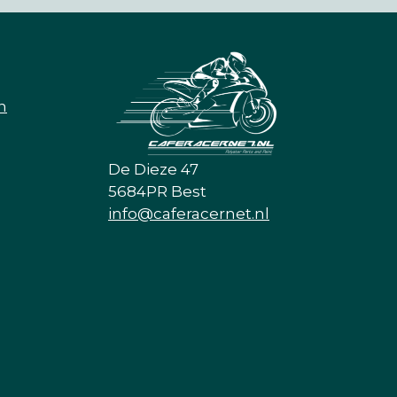
n
De Dieze 47
5684PR Best
info@caferacernet.nl