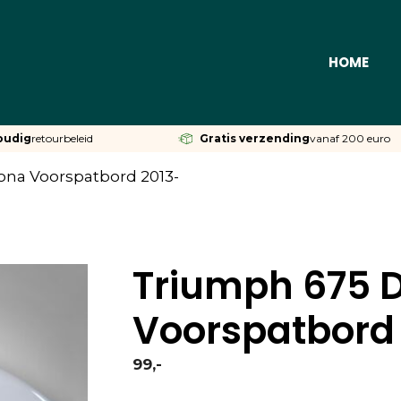
HOME
oudig
retourbeleid
Gratis verzending
vanaf 200 euro
ona Voorspatbord 2013-
Triumph 675 
Voorspatbord
99,-