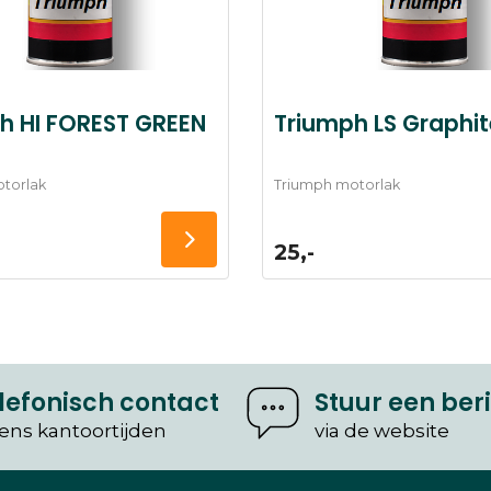
h HI FOREST GREEN
Triumph LS Graphi
torlak
Triumph motorlak
25,-
lefonisch contact
Stuur een ber
dens kantoortijden
via de website