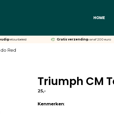
HOME
oudig
retourbeleid
Gratis verzending
vanaf 200 euro
ado Red
Triumph CM T
25,-
Kenmerken
: