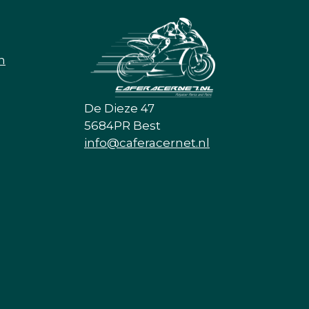
n
De Dieze 47
5684PR Best
info@caferacernet.nl