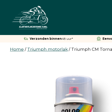
Ga
naar
de
inhoud
Verzonden binnen
48 uur*
Eenv
Home
/
Triumph motorlak
/
Triumph CM Torn