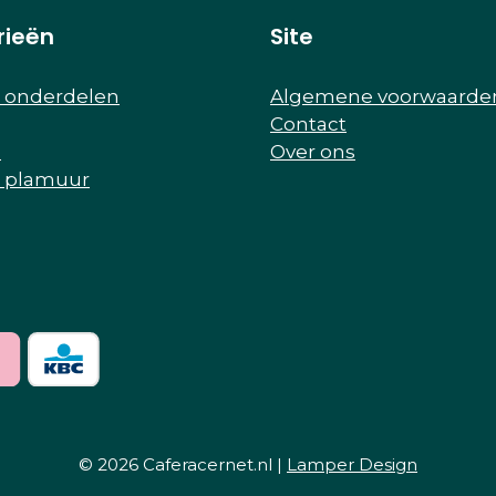
rieën
Site
r onderdelen
Algemene voorwaarde
Contact
e
Over ons
r plamuur
© 2026 Caferacernet.nl |
Lamper Design