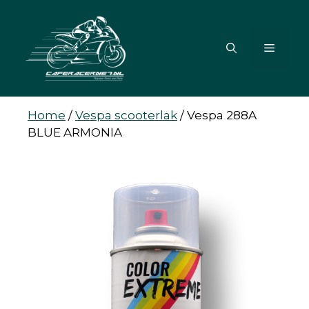
Ga
naar
de
MENU
inhoud
Home
/
Vespa scooterlak
/
Vespa 288A
BLUE ARMONIA