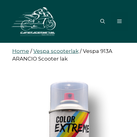
Ga
naar
de
MENU
inhoud
Home
/
Vespa scooterlak
/
Vespa 913A
ARANCIO Scooter lak