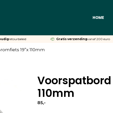
HOME
oudig
retourbeleid
Gratis verzending
vanaf 200 euro
romfiets 19”x 110mm
Voorspatbord 
110mm
85,-