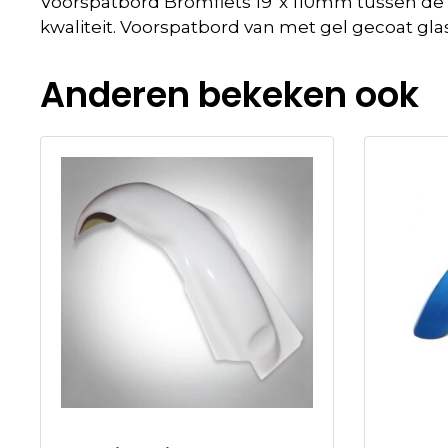
Voorspatbord Bromfiets 19”x 110mm tussen de o
kwaliteit. Voorspatbord van met gel gecoat gl
Anderen bekeken ook