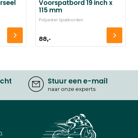
rseel
Voorspatbord 19 inch x
115 mm
Polyester Spatborden
88,-
icht
Stuur een e-mail
naar onze experts
n