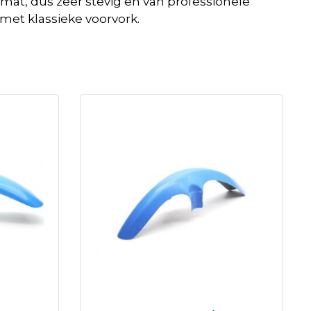
at, dus zeer stevig en van professionele
met klassieke voorvork.