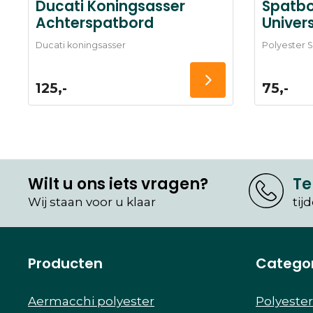
Ducati Koningsasser
Spatbo
Achterspatbord
Univer
Ducati koningsasser
Polyester 
125,-
75,-
Wilt u ons iets vragen?
Te
Wij staan voor u klaar
tij
Producten
Catego
Aermacchi polyester
Polyeste