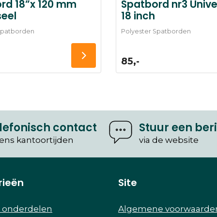
rd 18”x 120 mm
Spatbord nr3 Unive
seel
18 inch
Spatborden
Polyester Spatborden
85,-
lefonisch contact
Stuur een ber
dens kantoortijden
via de website
rieën
Site
r onderdelen
Algemene voorwaarde