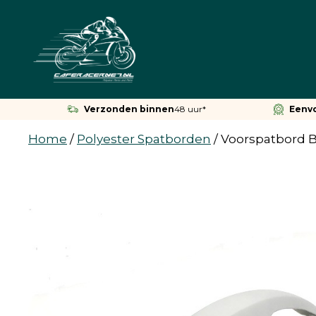
Ga
naar
de
inhoud
Verzonden binnen
48 uur*
Eenv
Home
/
Polyester Spatborden
/
Voorspatbord B