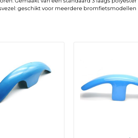
ren. Gemaakt van een standaard 3 laags polyester m
asvezel: geschikt voor meerdere bromfietsmodellen 