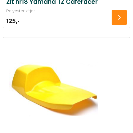
Zit nr18 Yamaha TZ Caferacer
Polyester zitjes
125,-