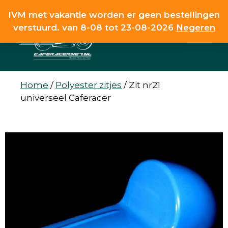
Ga
IVM met vakantie worden er geen bestellingen
naar
verstuurd. van 8-08 tot 23-08-2026
Negeren
de
MENU
inhoud
Home
/
Polyester zitjes
/
Zit nr21
universeel Caferacer