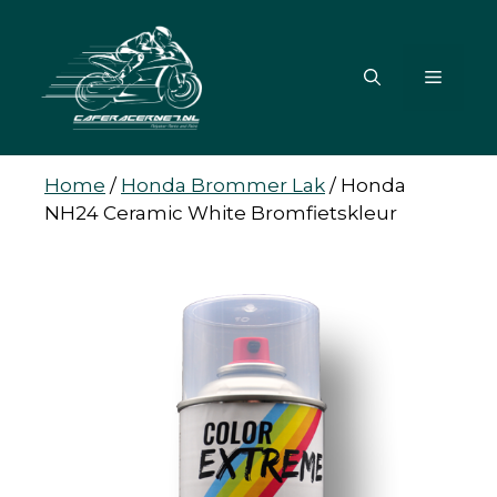
Ga
naar
de
MENU
inhoud
Home
/
Honda Brommer Lak
/
Honda
NH24 Ceramic White Bromfietskleur