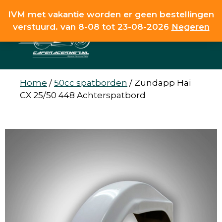
Ga
IVM met vakantie worden er geen bestellingen
naar
verstuurd. van 8-08 tot 23-08-2026
Negeren
de
MENU
inhoud
Home
/
50cc spatborden
/
Zundapp Hai
CX 25/50 448 Achterspatbord