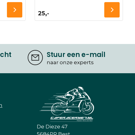
25,-
icht
Stuur een e-mail
naar onze experts
n
De Dieze 47
5684PR Best