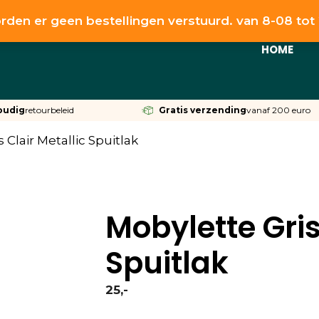
rden er geen bestellingen verstuurd. van 8-08 to
HOME
oudig
retourbeleid
Gratis verzending
vanaf 200 euro
 Clair Metallic Spuitlak
Mobylette Gris
Spuitlak
25,-