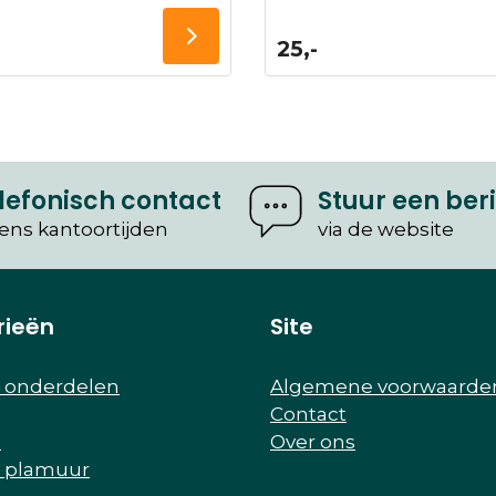
25,-
lefonisch contact
Stuur een ber
dens kantoortijden
via de website
rieën
Site
r onderdelen
Algemene voorwaarde
Contact
e
Over ons
r plamuur