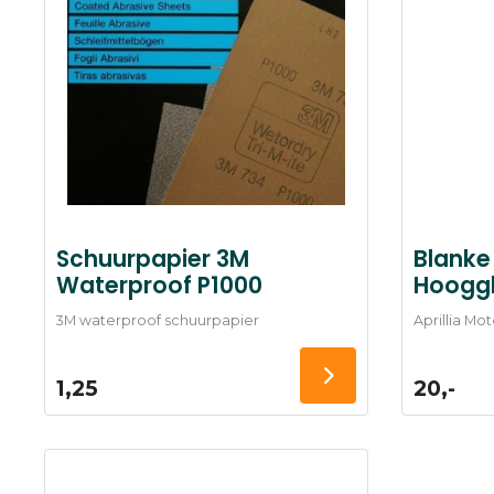
Schuurpapier 3M
Blanke 
Waterproof P1000
Hoogg
3M waterproof schuurpapier
Aprillia Mot
1,25
20,-