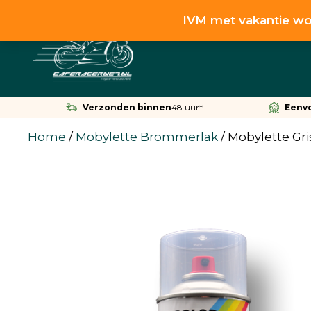
Ga
IVM met vakantie wo
naar
de
inhoud
Verzonden binnen
48 uur*
Eenv
Home
/
Mobylette Brommerlak
/
Mobylette Gris